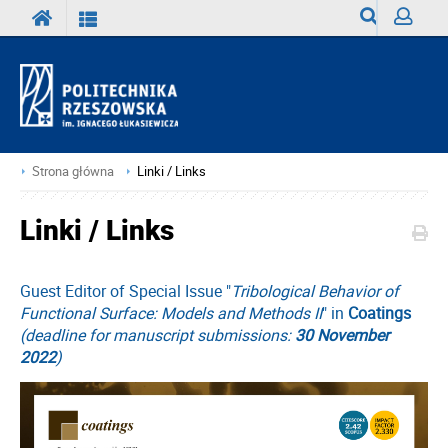
Wyszukiwark
Zaloguj
Strona główna
Linki / Links
Linki / Links
Guest Editor of Special Issue
"
Tribological Behavior of
Functional Surface: Models and Methods II
" in
Coatings
(
deadline for manuscript submissions:
30 November
2022
)