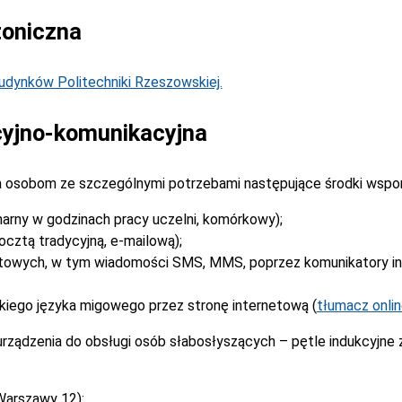
toniczna
dynków Politechniki Rzeszowskiej.
yjno-komunikacyjna
 osobom ze szczególnymi potrzebami następujące środki wspo
narny w godzinach pracy uczelni, komórkowy);
cztą tradycyjną, e-mailową);
stowych, w tym wiadomości SMS, MMS, poprzez komunikatory i
kiego języka migowego przez stronę internetową (
tłumacz onli
rządzenia do obsługi osób słabosłyszących – pętle indukcyjne
Warszawy 12):