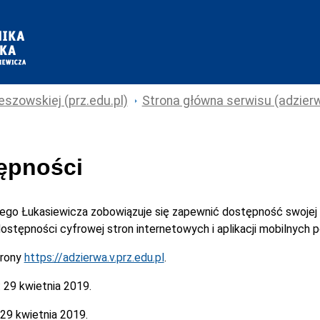
eszowskiej (prz.edu.pl)
Strona główna serwisu (adzierwa
tępności
cego Łukasiewicza
zobowiązuje się zapewnić dostępność swojej
 dostępności cyfrowej stron internetowych i aplikacji mobilnych
trony
https://adzierwa.v.prz.edu.pl
.
:
29 kwietnia 2019.
29 kwietnia 2019.