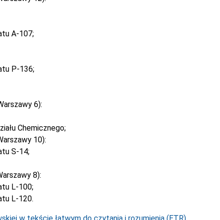
atu A-107;
atu P-136;
Warszawy 6):
ziału Chemicznego;
Warszawy 10):
tu S-14;
arszawy 8):
tu L-100;
tu L-120.
kiej w tekście łatwym do czytania i rozumienia (ETR).