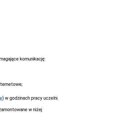
magające komunikację:
nternetowe;
ne
) w godzinach pracy uczelni.
 zamontowane w niżej