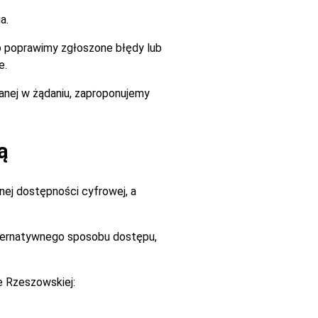
a.
go poprawimy zgłoszone błędy lub
e.
zanej w żądaniu, zaproponujemy
ą
ej dostępności cyfrowej, a
alternatywnego sposobu dostępu,
e Rzeszowskiej: