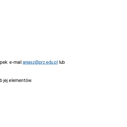
epek
: e-mail
aniasz@prz.edu.pl
lub
b jej elementów.